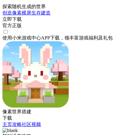
探索随机生成的世界
创造
像素
横屏
生存
建造
立即下载
官方正版
使用小米游戏中心APP
下载
，领丰富游戏
福利
及
礼包
像素世界搭建
下载
主页
攻略
社区
视频