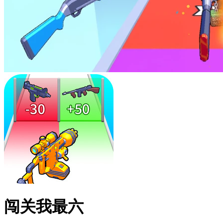
闯关我最六