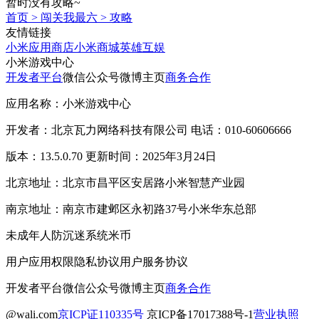
暂时没有攻略~
首页
>
闯关我最六
>
攻略
友情链接
小米应用商店
小米商城
英雄互娱
小米游戏中心
开发者平台
微信公众号
微博主页
商务合作
应用名称：小米游戏中心
开发者：北京瓦力网络科技有限公司 电话：010-60606666
版本：13.5.0.70 更新时间：2025年3月24日
北京地址：北京市昌平区安居路小米智慧产业园
南京地址：南京市建邺区永初路37号小米华东总部
未成年人防沉迷系统
米币
用户应用权限
隐私协议
用户服务协议
开发者平台
微信公众号
微博主页
商务合作
@wali.com
京ICP证110335号
京ICP备17017388号-1
营业执照