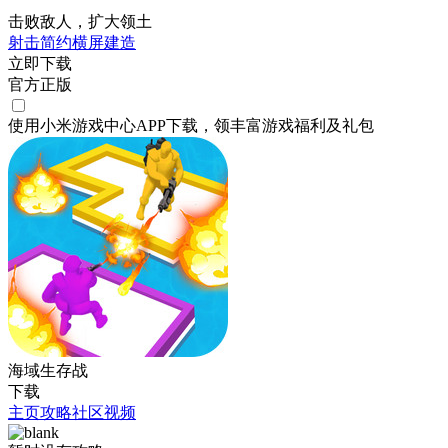
击败敌人，扩大领土
射击
简约
横屏
建造
立即下载
官方正版
使用小米游戏中心APP
下载
，领丰富游戏
福利
及
礼包
海域生存战
下载
主页
攻略
社区
视频