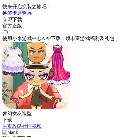
快来开启换装之旅吧！
换装
卡通
竖屏
立即下载
官方正版
使用小米游戏中心APP
下载
，领丰富游戏
福利
及
礼包
梦幻女友造型
下载
主页
攻略
社区
视频