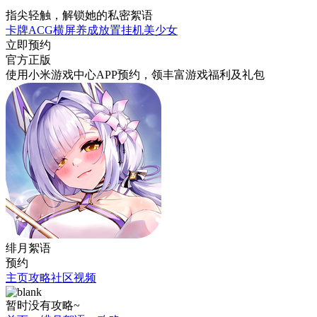
指尖轻触，解锁她的私密絮语
卡牌
ACG
横屏
养成
放置挂机
美少女
立即预约
官方正版
使用小米游戏中心APP
预约
，领丰富游戏
福利
及
礼包
绯月絮语
预约
主页
攻略
社区
视频
暂时没有攻略~