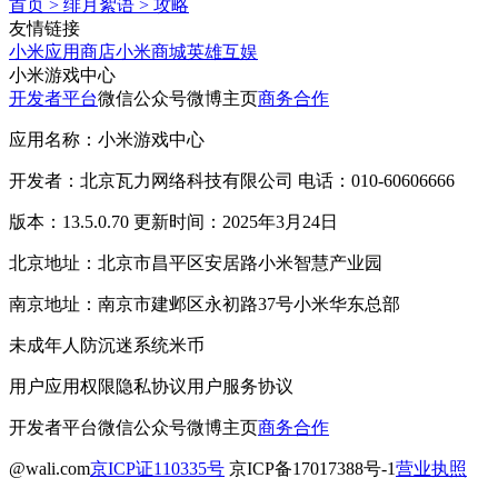
首页
>
绯月絮语
>
攻略
友情链接
小米应用商店
小米商城
英雄互娱
小米游戏中心
开发者平台
微信公众号
微博主页
商务合作
应用名称：小米游戏中心
开发者：北京瓦力网络科技有限公司 电话：010-60606666
版本：13.5.0.70 更新时间：2025年3月24日
北京地址：北京市昌平区安居路小米智慧产业园
南京地址：南京市建邺区永初路37号小米华东总部
未成年人防沉迷系统
米币
用户应用权限
隐私协议
用户服务协议
开发者平台
微信公众号
微博主页
商务合作
@wali.com
京ICP证110335号
京ICP备17017388号-1
营业执照