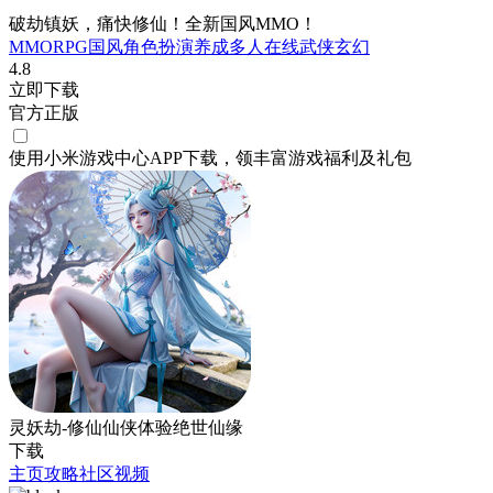
破劫镇妖，痛快修仙！全新国风MMO！
MMORPG
国风
角色扮演
养成
多人在线
武侠
玄幻
4.8
立即下载
官方正版
使用小米游戏中心APP
下载
，领丰富游戏
福利
及
礼包
灵妖劫-修仙仙侠体验绝世仙缘
下载
主页
攻略
社区
视频