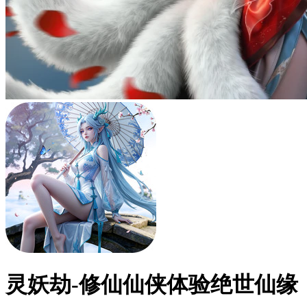
灵妖劫-修仙仙侠体验绝世仙缘