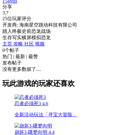
154MB
分享
3.7
25位玩家评分
开发商: 海南星空跳动科技有限公司
踏入终极史前恐龙战场
生存
写实
横屏
模拟
恐龙
主页
攻略
社区
视频
0个帖子
热门
|
最新
|
最赞
发布帖子
没有更多数据了....
玩此游戏的玩家还喜欢
忍者必须死3
4.6
全新活动玩法「寻宝大冒险」
崩坏3-曙梦向明
4.4