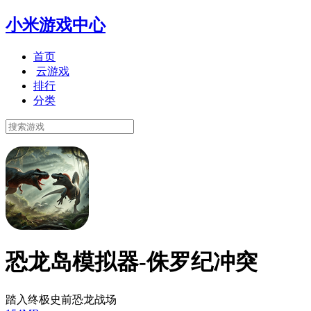
小米游戏中心
首页
云游戏
排行
分类
恐龙岛模拟器-侏罗纪冲突
踏入终极史前恐龙战场