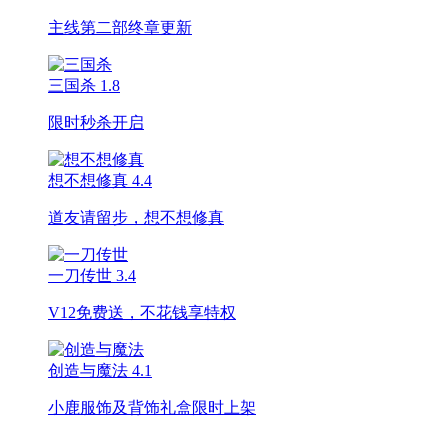
主线第二部终章更新
三国杀
1.8
限时秒杀开启
想不想修真
4.4
道友请留步，想不想修真
一刀传世
3.4
V12免费送，不花钱享特权
创造与魔法
4.1
小鹿服饰及背饰礼盒限时上架