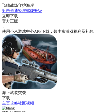
飞临战场守护海岸
射击
卡通
竖屏
驾驶
升级
立即下载
官方正版
使用小米游戏中心APP
下载
，领丰富游戏
福利
及
礼包
海上武装突袭
下载
主页
攻略
社区
视频