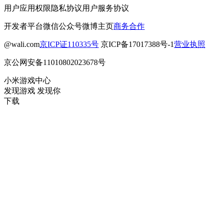
用户应用权限
隐私协议
用户服务协议
开发者平台
微信公众号
微博主页
商务合作
@wali.com
京ICP证110335号
京ICP备17017388号-1
营业执照
京公网安备11010802023678号
小米游戏中心
发现游戏 发现你
下载