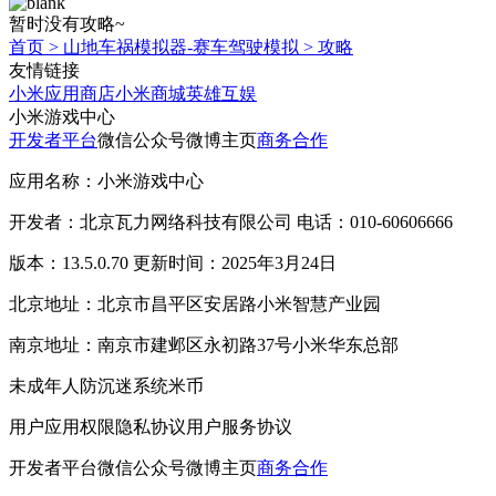
暂时没有攻略~
首页
>
山地车祸模拟器-赛车驾驶模拟
>
攻略
友情链接
小米应用商店
小米商城
英雄互娱
小米游戏中心
开发者平台
微信公众号
微博主页
商务合作
应用名称：小米游戏中心
开发者：北京瓦力网络科技有限公司 电话：010-60606666
版本：13.5.0.70 更新时间：2025年3月24日
北京地址：北京市昌平区安居路小米智慧产业园
南京地址：南京市建邺区永初路37号小米华东总部
未成年人防沉迷系统
米币
用户应用权限
隐私协议
用户服务协议
开发者平台
微信公众号
微博主页
商务合作