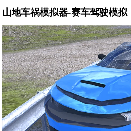
山地车祸模拟器-赛车驾驶模拟