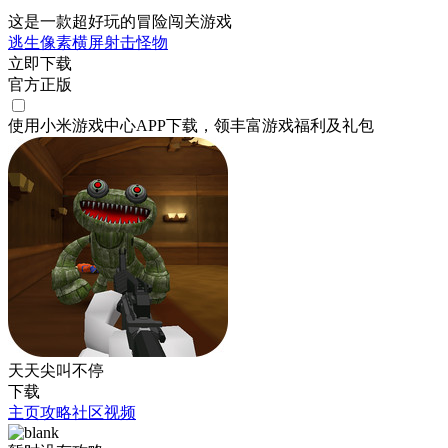
这是一款超好玩的冒险闯关游戏
逃生
像素
横屏
射击
怪物
立即下载
官方正版
使用小米游戏中心APP
下载
，领丰富游戏
福利
及
礼包
天天尖叫不停
下载
主页
攻略
社区
视频