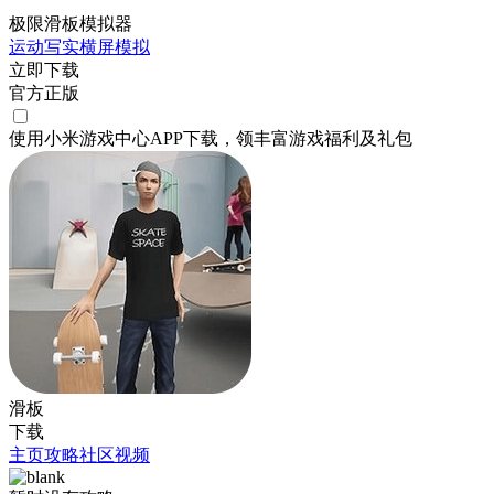
极限滑板模拟器
运动
写实
横屏
模拟
立即下载
官方正版
使用小米游戏中心APP
下载
，领丰富游戏
福利
及
礼包
滑板
下载
主页
攻略
社区
视频