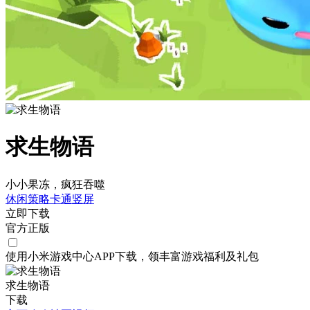
求生物语
小小果冻，疯狂吞噬
休闲
策略
卡通
竖屏
立即下载
官方正版
使用小米游戏中心APP
下载
，领丰富游戏
福利
及
礼包
求生物语
下载