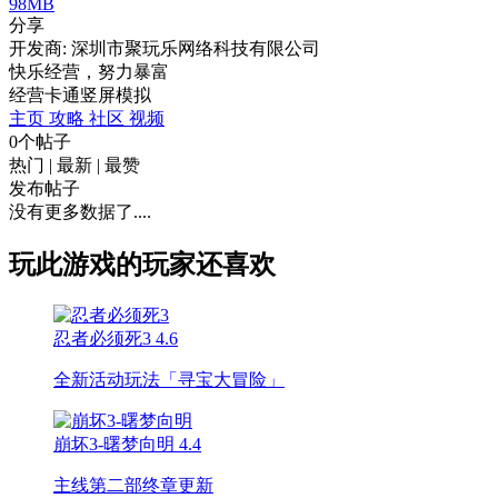
98MB
分享
开发商: 深圳市聚玩乐网络科技有限公司
快乐经营，努力暴富
经营
卡通
竖屏
模拟
主页
攻略
社区
视频
0个帖子
热门
|
最新
|
最赞
发布帖子
没有更多数据了....
玩此游戏的玩家还喜欢
忍者必须死3
4.6
全新活动玩法「寻宝大冒险」
崩坏3-曙梦向明
4.4
主线第二部终章更新