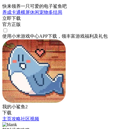
快来领养一只可爱的电子鲨鱼吧
养成
卡通
横屏
休闲
宠物
多结局
立即下载
官方正版
使用小米游戏中心APP
下载
，领丰富游戏
福利
及
礼包
我的小鲨鱼2
下载
主页
攻略
社区
视频