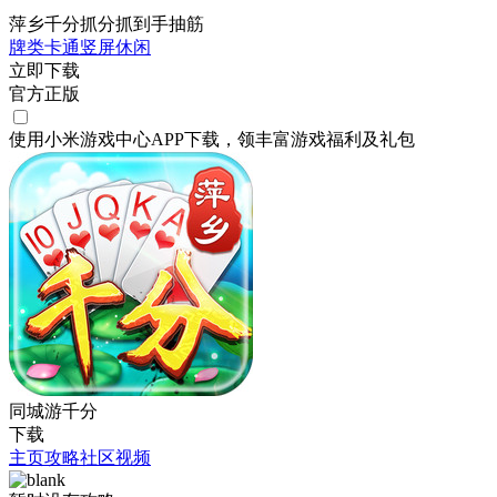
萍乡千分抓分抓到手抽筋
牌类
卡通
竖屏
休闲
立即下载
官方正版
使用小米游戏中心APP
下载
，领丰富游戏
福利
及
礼包
同城游千分
下载
主页
攻略
社区
视频