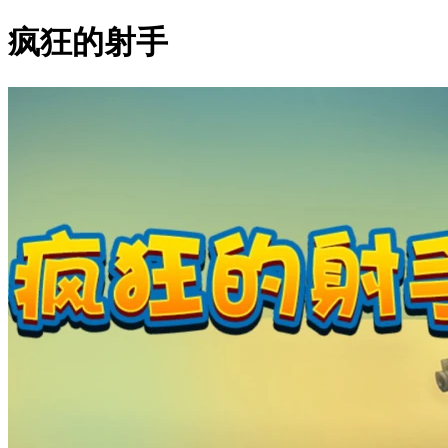
疯狂的射手