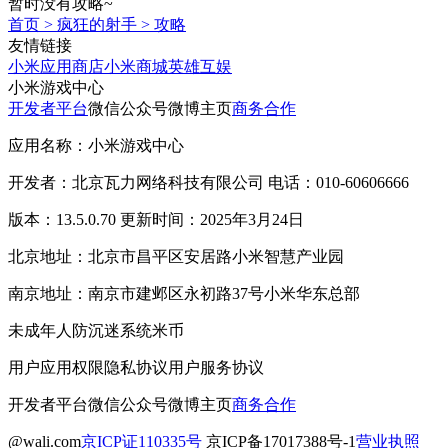
暂时没有攻略~
首页
>
疯狂的射手
>
攻略
友情链接
小米应用商店
小米商城
英雄互娱
小米游戏中心
开发者平台
微信公众号
微博主页
商务合作
应用名称：小米游戏中心
开发者：北京瓦力网络科技有限公司 电话：010-60606666
版本：13.5.0.70 更新时间：2025年3月24日
北京地址：北京市昌平区安居路小米智慧产业园
南京地址：南京市建邺区永初路37号小米华东总部
未成年人防沉迷系统
米币
用户应用权限
隐私协议
用户服务协议
开发者平台
微信公众号
微博主页
商务合作
@wali.com
京ICP证110335号
京ICP备17017388号-1
营业执照