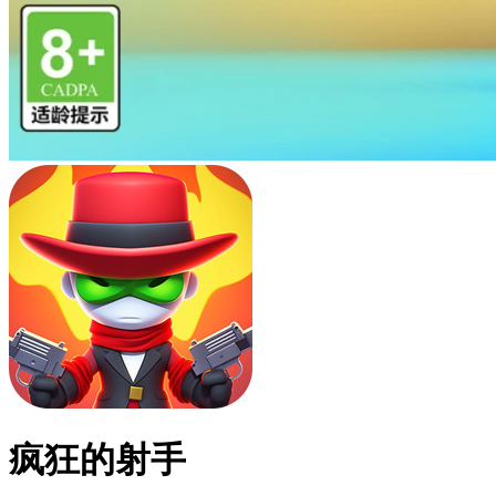
疯狂的射手