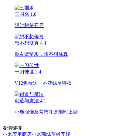
三国杀
1.8
限时秒杀开启
想不想修真
4.4
道友请留步，想不想修真
一刀传世
3.4
V12免费送，不花钱享特权
创造与魔法
4.1
小鹿服饰及背饰礼盒限时上架
友情链接
小米应用商店
小米商城
英雄互娱