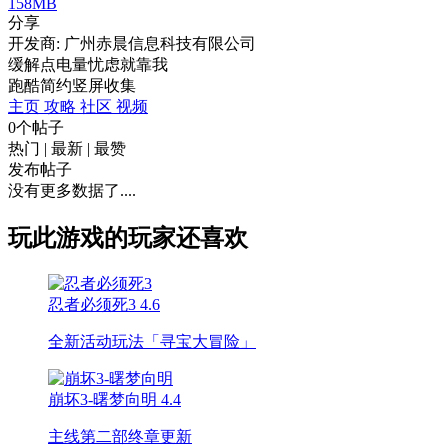
158MB
分享
开发商: 广州赤晨信息科技有限公司
缓解点电量忧虑就靠我
跑酷
简约
竖屏
收集
主页
攻略
社区
视频
0个帖子
热门
|
最新
|
最赞
发布帖子
没有更多数据了....
玩此游戏的玩家还喜欢
忍者必须死3
4.6
全新活动玩法「寻宝大冒险」
崩坏3-曙梦向明
4.4
主线第二部终章更新