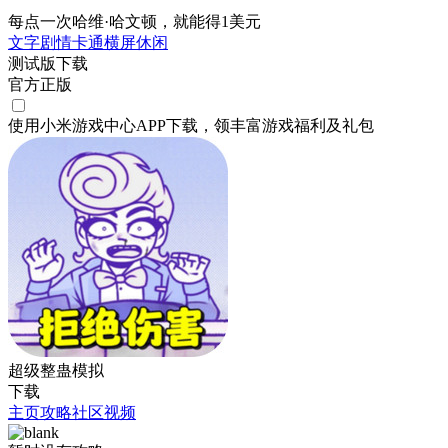
每点一次哈维·哈文顿，就能得1美元
文字剧情
卡通
横屏
休闲
测试版下载
官方正版
使用小米游戏中心APP
下载
，领丰富游戏
福利
及
礼包
超级整蛊模拟
下载
主页
攻略
社区
视频