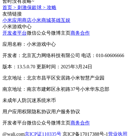
暂时没有攻略~
首页
>
刺激保龄球
>
攻略
友情链接
小米应用商店
小米商城
英雄互娱
小米游戏中心
开发者平台
微信公众号
微博主页
商务合作
应用名称：小米游戏中心
开发者：北京瓦力网络科技有限公司 电话：010-60606666
版本：13.5.0.70 更新时间：2025年3月24日
北京地址：北京市昌平区安居路小米智慧产业园
南京地址：南京市建邺区永初路37号小米华东总部
未成年人防沉迷系统
米币
用户应用权限
隐私协议
用户服务协议
开发者平台
微信公众号
微博主页
商务合作
@wali.com
京ICP证110335号
京ICP备17017388号-1
营业执照