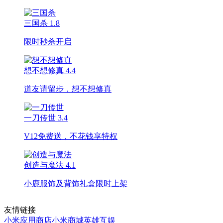
三国杀
1.8
限时秒杀开启
想不想修真
4.4
道友请留步，想不想修真
一刀传世
3.4
V12免费送，不花钱享特权
创造与魔法
4.1
小鹿服饰及背饰礼盒限时上架
友情链接
小米应用商店
小米商城
英雄互娱