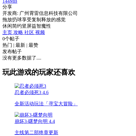
144MB
分享
开发商: 广州霄雷信息科技有限公司
拖放扔球享受复制释放的感觉
休闲
简约
竖屏
益智
魔性
主页
攻略
社区
视频
0个帖子
热门
|
最新
|
最赞
发布帖子
没有更多数据了....
玩此游戏的玩家还喜欢
忍者必须死3
4.6
全新活动玩法「寻宝大冒险」
崩坏3-曙梦向明
4.4
主线第二部终章更新