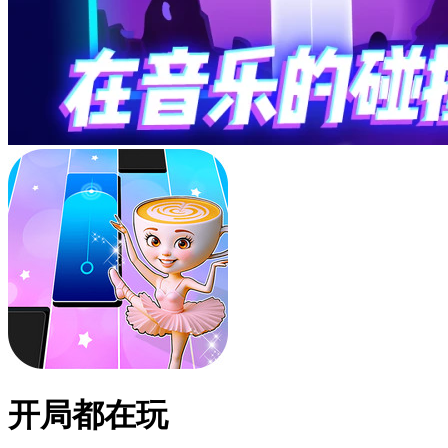
开局都在玩