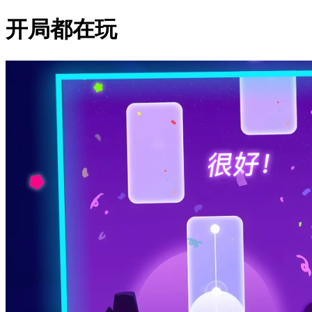
开局都在玩