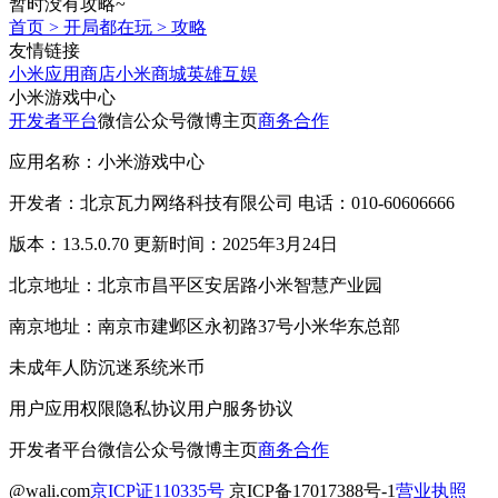
暂时没有攻略~
首页
>
开局都在玩
>
攻略
友情链接
小米应用商店
小米商城
英雄互娱
小米游戏中心
开发者平台
微信公众号
微博主页
商务合作
应用名称：小米游戏中心
开发者：北京瓦力网络科技有限公司 电话：010-60606666
版本：13.5.0.70 更新时间：2025年3月24日
北京地址：北京市昌平区安居路小米智慧产业园
南京地址：南京市建邺区永初路37号小米华东总部
未成年人防沉迷系统
米币
用户应用权限
隐私协议
用户服务协议
开发者平台
微信公众号
微博主页
商务合作
@wali.com
京ICP证110335号
京ICP备17017388号-1
营业执照