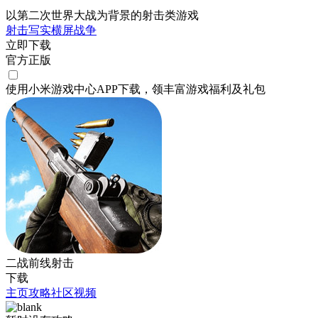
以第二次世界大战为背景的射击类游戏
射击
写实
横屏
战争
立即下载
官方正版
使用小米游戏中心APP
下载
，领丰富游戏
福利
及
礼包
二战前线射击
下载
主页
攻略
社区
视频