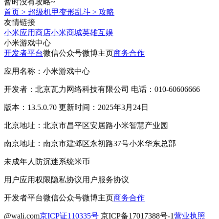
暂时没有攻略~
首页
>
超级机甲变形乱斗
>
攻略
友情链接
小米应用商店
小米商城
英雄互娱
小米游戏中心
开发者平台
微信公众号
微博主页
商务合作
应用名称：小米游戏中心
开发者：北京瓦力网络科技有限公司 电话：010-60606666
版本：13.5.0.70 更新时间：2025年3月24日
北京地址：北京市昌平区安居路小米智慧产业园
南京地址：南京市建邺区永初路37号小米华东总部
未成年人防沉迷系统
米币
用户应用权限
隐私协议
用户服务协议
开发者平台
微信公众号
微博主页
商务合作
@wali.com
京ICP证110335号
京ICP备17017388号-1
营业执照