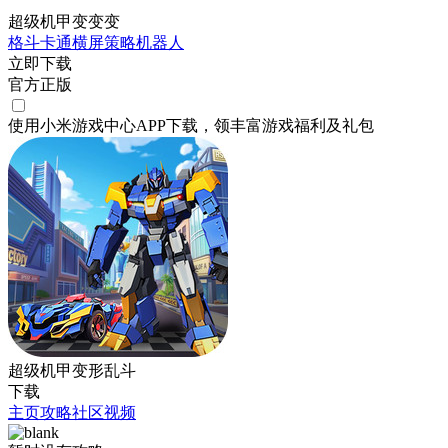
超级机甲变变变
格斗
卡通
横屏
策略
机器人
立即下载
官方正版
使用小米游戏中心APP
下载
，领丰富游戏
福利
及
礼包
超级机甲变形乱斗
下载
主页
攻略
社区
视频