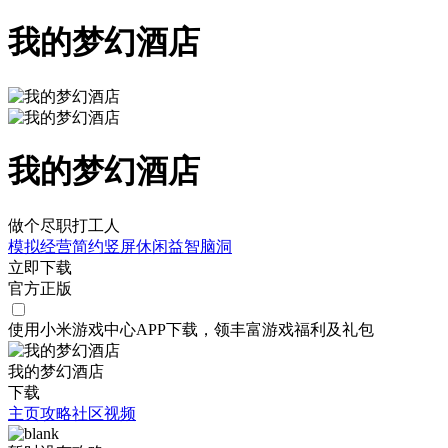
我的梦幻酒店
我的梦幻酒店
做个尽职打工人
模拟经营
简约
竖屏
休闲
益智
脑洞
立即下载
官方正版
使用小米游戏中心APP
下载
，领丰富游戏
福利
及
礼包
我的梦幻酒店
下载
主页
攻略
社区
视频