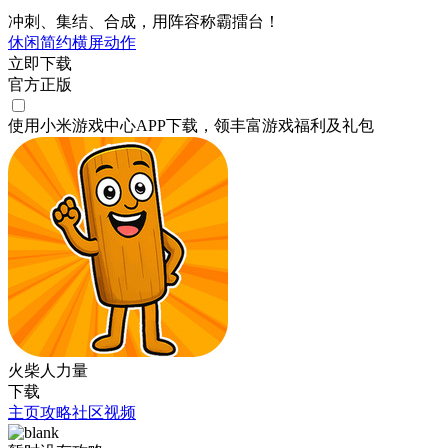
冲刺、集结、合成，用阵容称霸擂台！
休闲
简约
横屏
动作
立即下载
官方正版
使用小米游戏中心APP
下载
，领丰富游戏
福利
及
礼包
火柴人力量
下载
主页
攻略
社区
视频