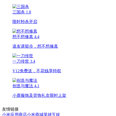
三国杀
1.8
限时秒杀开启
想不想修真
4.4
道友请留步，想不想修真
一刀传世
3.4
V12免费送，不花钱享特权
创造与魔法
4.1
小鹿服饰及背饰礼盒限时上架
友情链接
小米应用商店
小米商城
英雄互娱