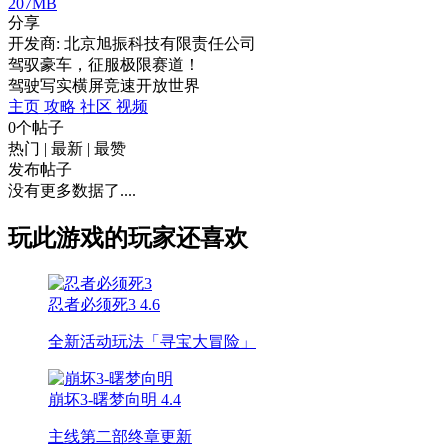
207MB
分享
开发商: 北京旭振科技有限责任公司
驾驭豪车，征服极限赛道！
驾驶
写实
横屏
竞速
开放世界
主页
攻略
社区
视频
0个帖子
热门
|
最新
|
最赞
发布帖子
没有更多数据了....
玩此游戏的玩家还喜欢
忍者必须死3
4.6
全新活动玩法「寻宝大冒险」
崩坏3-曙梦向明
4.4
主线第二部终章更新