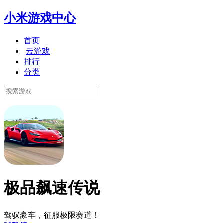
小米游戏中心
首页
云游戏
排行
分类
极品飙速传说
驾驭豪车，征服极限赛道！