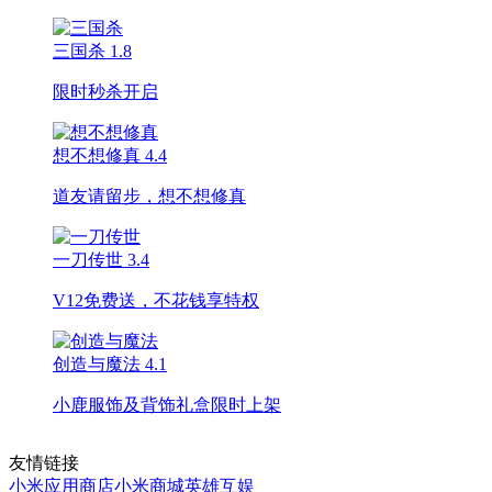
三国杀
1.8
限时秒杀开启
想不想修真
4.4
道友请留步，想不想修真
一刀传世
3.4
V12免费送，不花钱享特权
创造与魔法
4.1
小鹿服饰及背饰礼盒限时上架
友情链接
小米应用商店
小米商城
英雄互娱