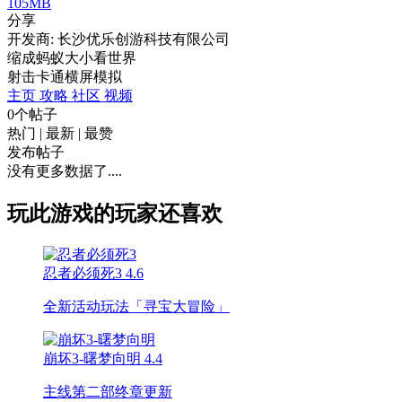
105MB
分享
开发商: 长沙优乐创游科技有限公司
缩成蚂蚁大小看世界
射击
卡通
横屏
模拟
主页
攻略
社区
视频
0个帖子
热门
|
最新
|
最赞
发布帖子
没有更多数据了....
玩此游戏的玩家还喜欢
忍者必须死3
4.6
全新活动玩法「寻宝大冒险」
崩坏3-曙梦向明
4.4
主线第二部终章更新