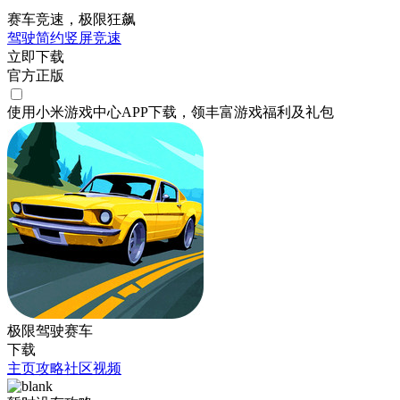
赛车竞速，极限狂飙
驾驶
简约
竖屏
竞速
立即下载
官方正版
使用小米游戏中心APP
下载
，领丰富游戏
福利
及
礼包
极限驾驶赛车
下载
主页
攻略
社区
视频