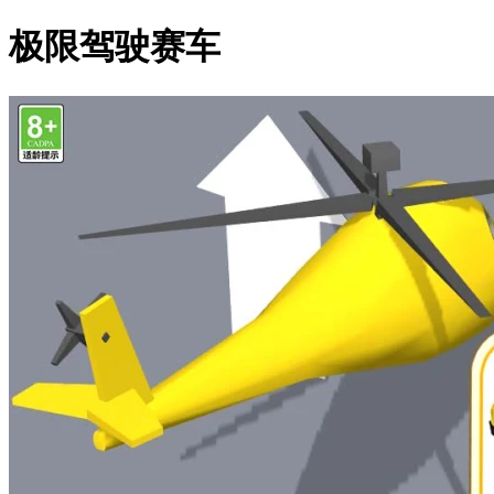
极限驾驶赛车