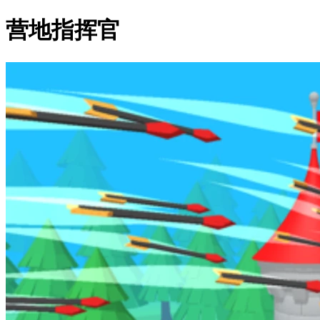
营地指挥官