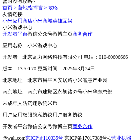
暂时没有攻略~
首页
>
营地指挥官
>
攻略
友情链接
小米应用商店
小米商城
英雄互娱
小米游戏中心
开发者平台
微信公众号
微博主页
商务合作
应用名称：小米游戏中心
开发者：北京瓦力网络科技有限公司 电话：010-60606666
版本：13.5.0.70 更新时间：2025年3月24日
北京地址：北京市昌平区安居路小米智慧产业园
南京地址：南京市建邺区永初路37号小米华东总部
未成年人防沉迷系统
米币
用户应用权限
隐私协议
用户服务协议
开发者平台
微信公众号
微博主页
商务合作
@wali.com
京ICP证110335号
京ICP备17017388号-1
营业执照