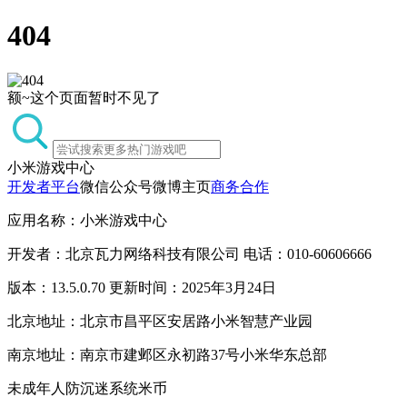
404
额~这个页面暂时不见了
小米游戏中心
开发者平台
微信公众号
微博主页
商务合作
应用名称：小米游戏中心
开发者：北京瓦力网络科技有限公司 电话：010-60606666
版本：13.5.0.70 更新时间：2025年3月24日
北京地址：北京市昌平区安居路小米智慧产业园
南京地址：南京市建邺区永初路37号小米华东总部
未成年人防沉迷系统
米币