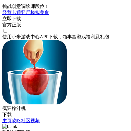
挑战创意调饮师段位！
经营
卡通
竖屏
模拟
美食
立即下载
官方正版
使用小米游戏中心APP
下载
，领丰富游戏
福利
及
礼包
疯狂榨汁机
下载
主页
攻略
社区
视频