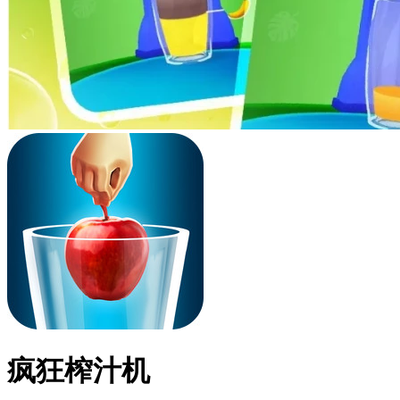
疯狂榨汁机