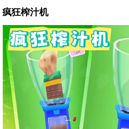
疯狂榨汁机