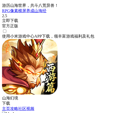
游历山海世界，共斗八荒异兽！
RPG
像素
横屏
养成
山海经
2.5
立即下载
官方正版
使用小米游戏中心APP
下载
，领丰富游戏
福利
及
礼包
山海幻境
下载
主页
攻略
社区
视频