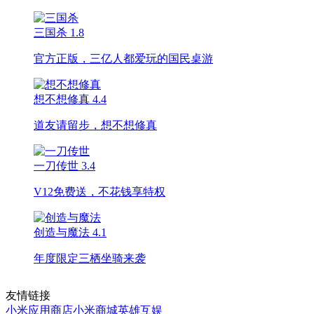
三国杀
1.8
官方正版，三亿人都爱玩的国民桌游
想不想修真
4.4
道友请留步，想不想修真
一刀传世
3.4
V12免费送，不花钱享特权
创造与魔法
4.1
年度限定三栖坐骑来袭
友情链接
小米应用商店
小米商城
英雄互娱