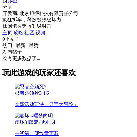
145MB
分享
开发商: 北京旭振科技有限责任公司
疯狂拆车，释放极致破坏力
休闲
卡通
竖屏
升级
射击
主页
攻略
社区
视频
0个帖子
热门
|
最新
|
最赞
发布帖子
没有更多数据了....
玩此游戏的玩家还喜欢
忍者必须死3
4.6
全新活动玩法「寻宝大冒险」
崩坏3-曙梦向明
4.4
主线第二部终章更新