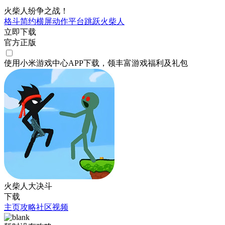
火柴人纷争之战！
格斗
简约
横屏
动作
平台跳跃
火柴人
立即下载
官方正版
使用小米游戏中心APP
下载
，领丰富游戏
福利
及
礼包
火柴人大决斗
下载
主页
攻略
社区
视频