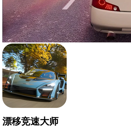
漂移竞速大师