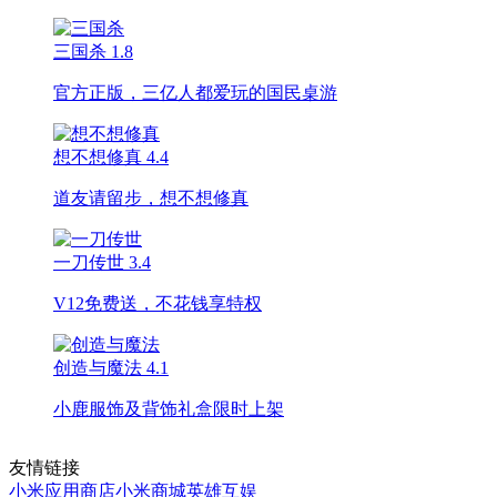
三国杀
1.8
官方正版，三亿人都爱玩的国民桌游
想不想修真
4.4
道友请留步，想不想修真
一刀传世
3.4
V12免费送，不花钱享特权
创造与魔法
4.1
小鹿服饰及背饰礼盒限时上架
友情链接
小米应用商店
小米商城
英雄互娱