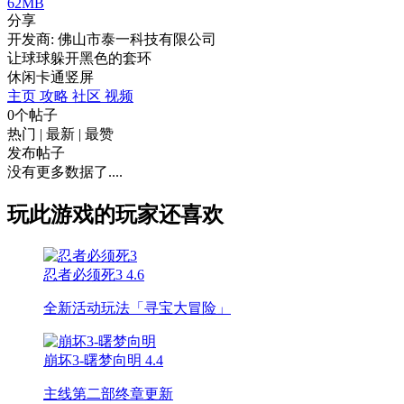
62MB
分享
开发商: 佛山市泰一科技有限公司
让球球躲开黑色的套环
休闲
卡通
竖屏
主页
攻略
社区
视频
0个帖子
热门
|
最新
|
最赞
发布帖子
没有更多数据了....
玩此游戏的玩家还喜欢
忍者必须死3
4.6
全新活动玩法「寻宝大冒险」
崩坏3-曙梦向明
4.4
主线第二部终章更新