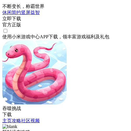
不断变长，称霸世界
休闲
简约
竖屏
益智
立即下载
官方正版
使用小米游戏中心APP
下载
，领丰富游戏
福利
及
礼包
吞噬挑战
下载
主页
攻略
社区
视频