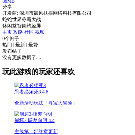
88MB
分享
开发商: 深圳市御风扶摇网络科技有限公司
蛇蛇世界称霸大战
休闲
益智
简约
竖屏
主页
攻略
社区
视频
0个帖子
热门
|
最新
|
最赞
发布帖子
没有更多数据了....
玩此游戏的玩家还喜欢
忍者必须死3
4.6
全新活动玩法「寻宝大冒险」
崩坏3-曙梦向明
4.4
主线第二部终章更新