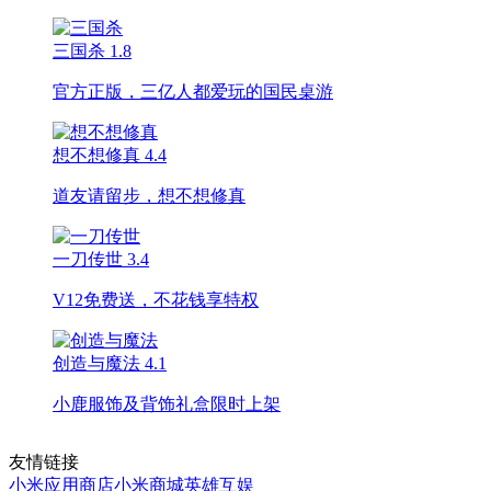
三国杀
1.8
官方正版，三亿人都爱玩的国民桌游
想不想修真
4.4
道友请留步，想不想修真
一刀传世
3.4
V12免费送，不花钱享特权
创造与魔法
4.1
小鹿服饰及背饰礼盒限时上架
友情链接
小米应用商店
小米商城
英雄互娱