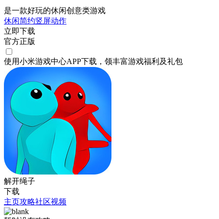
是一款好玩的休闲创意类游戏
休闲
简约
竖屏
动作
立即下载
官方正版
使用小米游戏中心APP
下载
，领丰富游戏
福利
及
礼包
解开绳子
下载
主页
攻略
社区
视频