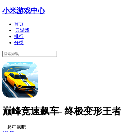
小米游戏中心
首页
云游戏
排行
分类
巅峰竞速飙车- 终极变形王者
一起狂飙吧