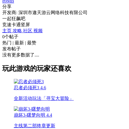
89MB
分享
开发商: 深圳市遨天游云网络科技有限公司
一起狂飙吧
竞速
卡通
竖屏
主页
攻略
社区
视频
0个帖子
热门
|
最新
|
最赞
发布帖子
没有更多数据了....
玩此游戏的玩家还喜欢
忍者必须死3
4.6
全新活动玩法「寻宝大冒险」
崩坏3-曙梦向明
4.4
主线第二部终章更新