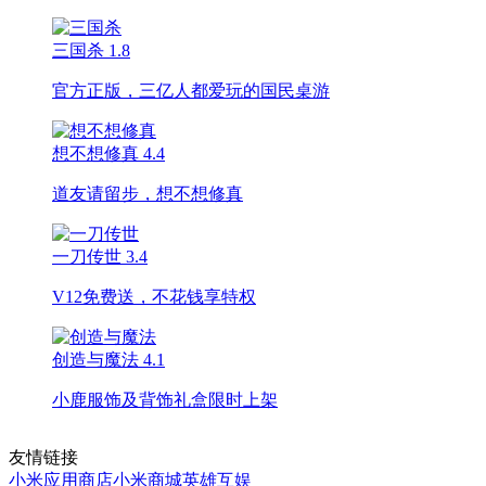
三国杀
1.8
官方正版，三亿人都爱玩的国民桌游
想不想修真
4.4
道友请留步，想不想修真
一刀传世
3.4
V12免费送，不花钱享特权
创造与魔法
4.1
小鹿服饰及背饰礼盒限时上架
友情链接
小米应用商店
小米商城
英雄互娱