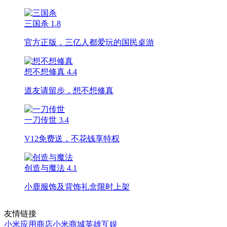
三国杀
1.8
官方正版，三亿人都爱玩的国民桌游
想不想修真
4.4
道友请留步，想不想修真
一刀传世
3.4
V12免费送，不花钱享特权
创造与魔法
4.1
小鹿服饰及背饰礼盒限时上架
友情链接
小米应用商店
小米商城
英雄互娱