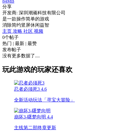
84MB
分享
开发商: 深圳潮顽科技有限公司
是一款操作简单的游戏
消除
简约
竖屏
休闲
益智
主页
攻略
社区
视频
0个帖子
热门
|
最新
|
最赞
发布帖子
没有更多数据了....
玩此游戏的玩家还喜欢
忍者必须死3
4.6
全新活动玩法「寻宝大冒险」
崩坏3-曙梦向明
4.4
主线第二部终章更新