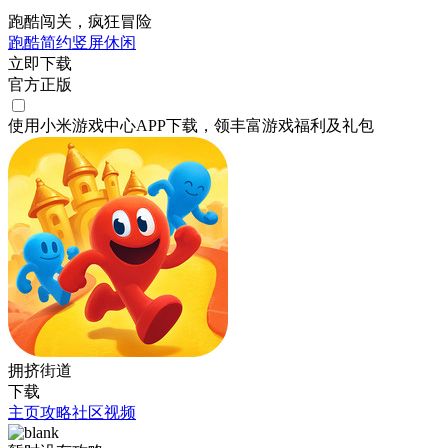
跑酷闯关，疯狂冒险
跑酷
简约
竖屏
休闲
立即下载
官方正版
使用小米游戏中心APP
下载
，领丰富游戏
福利
及
礼包
拥挤街道
下载
主页
攻略
社区
视频