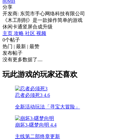
80MB
分享
开发商: 东莞市手心网络科技有限公司
《木工削削》是一款操作简单的游戏
休闲
卡通
竖屏
合成
升级
主页
攻略
社区
视频
0个帖子
热门
|
最新
|
最赞
发布帖子
没有更多数据了....
玩此游戏的玩家还喜欢
忍者必须死3
4.6
全新活动玩法「寻宝大冒险」
崩坏3-曙梦向明
4.4
主线第二部终章更新