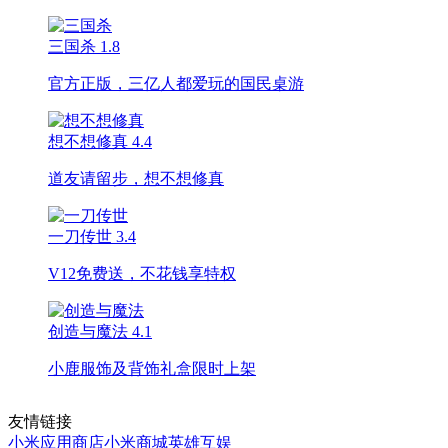
三国杀
1.8
官方正版，三亿人都爱玩的国民桌游
想不想修真
4.4
道友请留步，想不想修真
一刀传世
3.4
V12免费送，不花钱享特权
创造与魔法
4.1
小鹿服饰及背饰礼盒限时上架
友情链接
小米应用商店
小米商城
英雄互娱