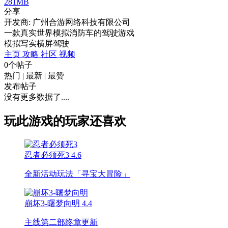
281MB
分享
开发商: 广州合游网络科技有限公司
一款真实世界模拟消防车的驾驶游戏
模拟
写实
横屏
驾驶
主页
攻略
社区
视频
0个帖子
热门
|
最新
|
最赞
发布帖子
没有更多数据了....
玩此游戏的玩家还喜欢
忍者必须死3
4.6
全新活动玩法「寻宝大冒险」
崩坏3-曙梦向明
4.4
主线第二部终章更新