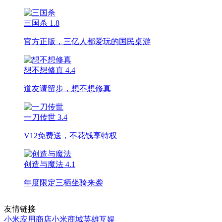
三国杀
1.8
官方正版，三亿人都爱玩的国民桌游
想不想修真
4.4
道友请留步，想不想修真
一刀传世
3.4
V12免费送，不花钱享特权
创造与魔法
4.1
年度限定三栖坐骑来袭
友情链接
小米应用商店
小米商城
英雄互娱