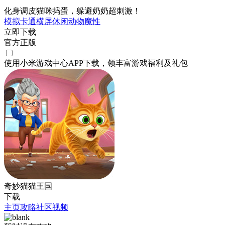
化身调皮猫咪捣蛋，躲避奶奶超刺激！
模拟
卡通
横屏
休闲
动物
魔性
立即下载
官方正版
使用小米游戏中心APP
下载
，领丰富游戏
福利
及
礼包
奇妙猫猫王国
下载
主页
攻略
社区
视频