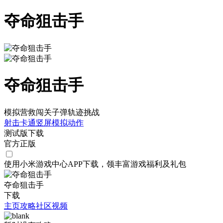
夺命狙击手
夺命狙击手
模拟营救闯关子弹轨迹挑战
射击
卡通
竖屏
模拟
动作
测试版下载
官方正版
使用小米游戏中心APP
下载
，领丰富游戏
福利
及
礼包
夺命狙击手
下载
主页
攻略
社区
视频