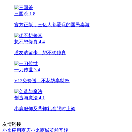
三国杀
1.8
官方正版，三亿人都爱玩的国民桌游
想不想修真
4.4
道友请留步，想不想修真
一刀传世
3.4
V12免费送，不花钱享特权
创造与魔法
4.1
小鹿服饰及背饰礼盒限时上架
友情链接
小米应用商店
小米商城
英雄互娱