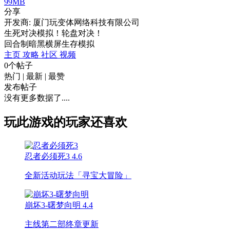
99MB
分享
开发商: 厦门玩变体网络科技有限公司
生死对决模拟！轮盘对决！
回合制
暗黑
横屏
生存
模拟
主页
攻略
社区
视频
0个帖子
热门
|
最新
|
最赞
发布帖子
没有更多数据了....
玩此游戏的玩家还喜欢
忍者必须死3
4.6
全新活动玩法「寻宝大冒险」
崩坏3-曙梦向明
4.4
主线第二部终章更新