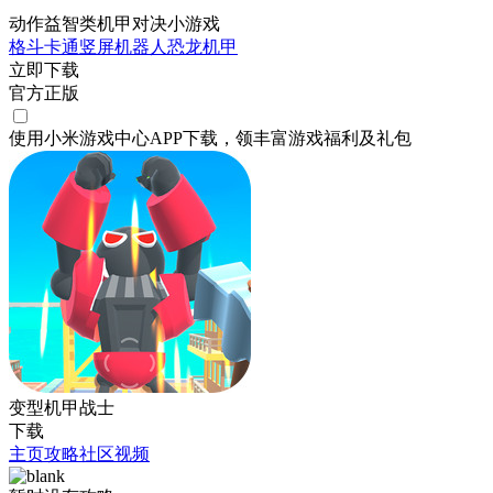
动作益智类机甲对决小游戏
格斗
卡通
竖屏
机器人
恐龙
机甲
立即下载
官方正版
使用小米游戏中心APP
下载
，领丰富游戏
福利
及
礼包
变型机甲战士
下载
主页
攻略
社区
视频