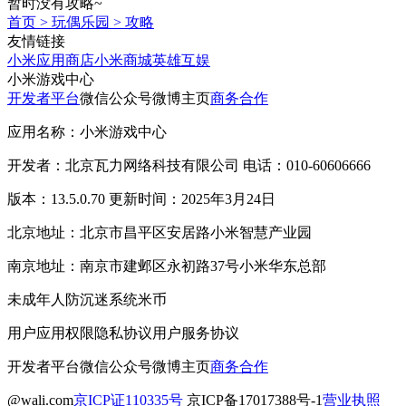
暂时没有攻略~
首页
>
玩偶乐园
>
攻略
友情链接
小米应用商店
小米商城
英雄互娱
小米游戏中心
开发者平台
微信公众号
微博主页
商务合作
应用名称：小米游戏中心
开发者：北京瓦力网络科技有限公司 电话：010-60606666
版本：13.5.0.70 更新时间：2025年3月24日
北京地址：北京市昌平区安居路小米智慧产业园
南京地址：南京市建邺区永初路37号小米华东总部
未成年人防沉迷系统
米币
用户应用权限
隐私协议
用户服务协议
开发者平台
微信公众号
微博主页
商务合作
@wali.com
京ICP证110335号
京ICP备17017388号-1
营业执照